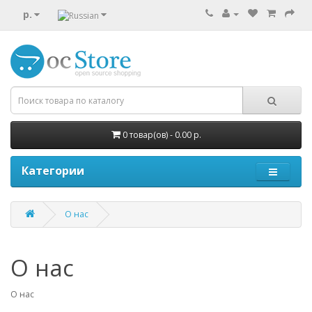
р.
0 товар(ов) - 0.00 р.
Категории
О нас
О нас
О нас