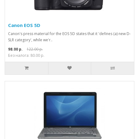
Canon EOS 5D
Canon's press material for the EOS 5D states that it 'defines (a) new D-
SLR category', while we'r..
98.00 р.
122.00 р.
Без налога: 80.00 р.