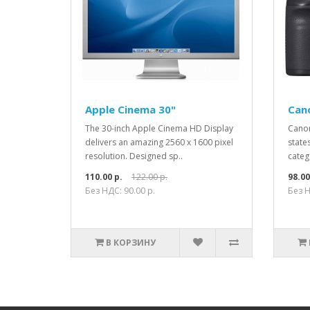
Apple Cinema 30"
Can
The 30-inch Apple Cinema HD Display
Canon
delivers an amazing 2560 x 1600 pixel
states
resolution. Designed sp..
catego
110.00 р.
122.00 р.
98.00
Без НДС: 90.00 р.
Без Н
В КОРЗИНУ