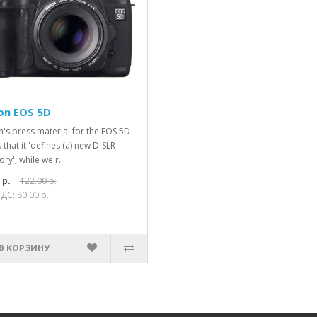
on EOS 5D
's press material for the EOS 5D
 that it 'defines (a) new D-SLR
ry', while we'r..
 р.
122.00 р.
ДС: 80.00 р.
В КОРЗИНУ